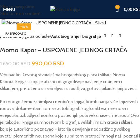
Skip to navigation
0
MENU
0,00
RS
Skip to main content
Click to enlarge
-40%
RASPRODATO
Početna
Knjige za odrasle
Autobiografije i biografije
Momo Kapor – USPOMENE JEDNOG CRTAČA
990,00
RSD
1.650,00
RSD
Vrhunac književnog stvaralaštva beogradskog pisca i slikara Moma
Kapora. Knjiga u koju je utkano dugogodišnje bavljenje crtanjem i
slikanjem, pretočeno u zanimljivu i uzbudljivu, gotovu pikarsku pripovest.
Po mnogo čemu zanimljiva i neobična knjiga, kombinacija više književnih
rodova; dokumentarni roman autobiografskog karaktera, memoari i
esejistika, uzbudljiva hronika o poslednjih pola veka naše umetnosti. Ovo
je, takođe, i knjiga sa mnoštvom biografija velikih i malih crtača i slikara
koje je autor lično poznavao – istorija osvajanja nedostižnog velikog
sveta i plemenitih neuspeha koje su pri tom pretrpeli mnogi naši poznati i