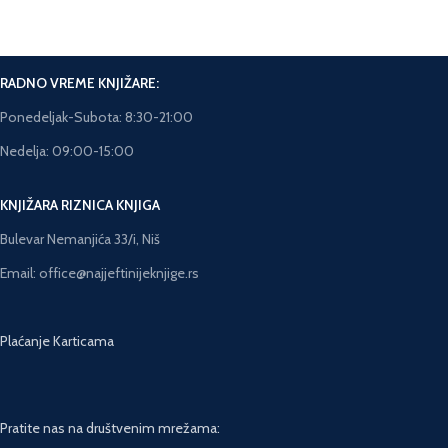
Rok isporuke 5-7 dana.
RADNO VREME KNJIŽARE:
Ponedeljak-Subota: 8:30-21:00
Nedelja: 09:00-15:00
KNJIŽARA RIZNICA KNJIGA
Bulevar Nemanjića 33/i, Niš
Email: office@najjeftinijeknjige.rs
Plaćanje Karticama
Pratite nas na društvenim mrežama: