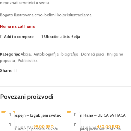
nepoznati umetnici u svetu.
Bogato ilustrovana crno-belim i kolor islustracijama.
Nema na zalihama
Add to compare
Ubacite u listu želja
Kategorije:
Akcija
,
Autobiografije i biografije
,
Domaći pisci
,
Knjige na
popustu
,
Publicistika
Share:
Povezani proizvodi
-87%
Bri Despejn – Izgubljeni svetac
-51%
Kristin Hana – ULICA SVITACA
99,00
RSD
450,00
RSD
780,00
RSD
913,00
RSD
Grejs Divajn je podnela najveću
Prijatelj preko noći može da