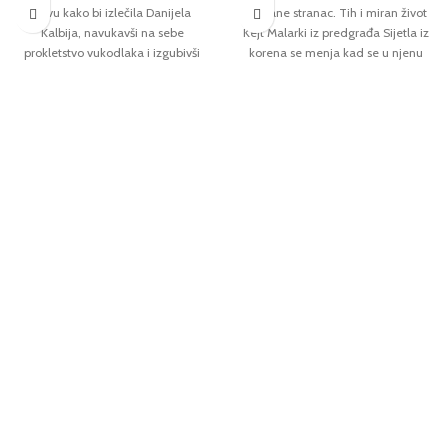
žrtvu kako bi izlečila Danijela
postane stranac. Tih i miran život
Kalbija, navukavši na sebe
Kejt Malarki iz predgrađa Sijetla iz
prokletstvo vukodlaka i izgubivši
korena se menja kad se u njenu
voljenog brata Džuda. Očajnički ga
ulicu doseli „najlepša devojka na
tražeći, upoznaje zagonetnog
svetu“ i odluči da se druži upravo s
stranca Talbota. Osvajanje bliskosti
njom. Priroda je bila zaista
s Talbotom, dovodi do krize njenog
velikodušna prema Tali – obdarila
odnosa s Danijelom. Nesvesna da
ju je lepotom, visprenošću i
se zaputila mračnom stazom, Grejs
ambicijom, kao da je želela da joj
se polako prepušta vuku u sebi, ne
nadoknadi turobne godine ranog
shvatajući da se neprijatelj vratio i
detinjstva. Dve devojke su sušta
da je smrtonosna zamka
suprotnost jedna drugoj: Kejt je
postavljena.U nepredvidivom
voljeno dete skromnih brižnih
nastavku bestselera Mračne duše,
roditelja, dok je Tali glamurozna i
Bri Despejn donosi uzbudljivu
nedokučiva, ali i željna porodične
romansu i pustolovinu.
topline i bezuslovne ljubavi. Talina
majka je vetropirast i lakomislen
izdanak dece cveća: u njenom srcu
ima dovoljno ljubavi za ceo svet, ali
u njenom životu nema mesta za
brigu o ćerkici jedinici. Tali i Kejt
postaju nerazdvojne drugarice,