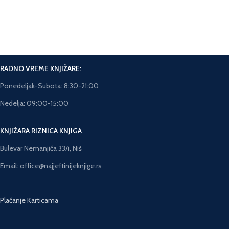
Brza isporuka.
Rok isporuke 5-7 dana.
RADNO VREME KNJIŽARE:
Ponedeljak-Subota: 8:30-21:00
Nedelja: 09:00-15:00
KNJIŽARA RIZNICA KNJIGA
Bulevar Nemanjića 33/i, Niš
Email: office@najjeftinijeknjige.rs
Plaćanje Karticama