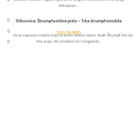
kidnapuje...
Slikovnica: Štrumpfastične priče – Trka štrumpfomobila
320,00
RSD
Kuckalo je napravio mašinu koja se kreće sasvim sama. Svaki Štrumpf želi da
ima svoju. Ali umešaće se i Gargamel...
Dostava Post Expressom i
Aks kurirskom službom
Brzo, jednostavno, pouzdano.
Pošaljite poruku
Facebook messanger na sajtu.
Online Plaćanje.
Plaćanje karticama na sajtu.