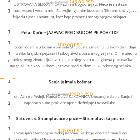
249,00
RSD
380,00
RSD
ILUSTROVANA SLIKOVNICA Kao i svi trogodišnjaci, Neca je nestašan,
radoznao, veseo i veoma mio. Sa svojim vjernim kucovom Riletom, doživljava
hiljadu i jednu avanturu, kroz koje prolaze i mnogi njegovi vršnjaci.
Petar Kočić – JAZAVAC PRED SUDOM PRIPOVETKE
500,00
RSD
Petar Kočić rođen je u bosanskom selu Stričići, na Zmijanju i u svom delu daje
potpunu sliku krajiških pejzaža i teškog života bosanskog seljaka. On je ujedno
pesnik sirovog života i ljubavi koja je u njegovom delu glavna pokretačka
snaga ali i zla kob. U drami Jazavac pred sudom u liku prkosnog seljaka
Davida Štrpca opevani su svi poniženi i ugnjeteni koji uzalud traže pravdu.
Iako u humorističkom okviru, ova drama je u stvari oštra satira i kritika vlasti.
-20%
Sanja je imala košmar
199,00
RSD
249,00
RSD
Autori: Alin de Petinji, Nanso Delvo SLIKOVNICA Upoznajte slatku Sanju i
zajedno s njom proživite njene doživljaje i nestašluke.
Slikovnica: Štrumpfastične priče – Štrumpfovska pesma
320,00
RSD
Zahvaljujući čarobnoj muzičkoj napravi, Svirko je očarao čitavu šumu.
Nažalost, veštica Hogata, opčinjena njegovim pevanjem, reši da ga