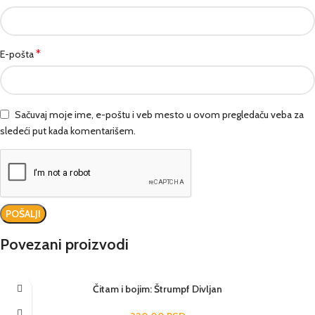
*
E-pošta
Sačuvaj moje ime, e-poštu i veb mesto u ovom pregledaču veba za
sledeći put kada komentarišem.
Povezani proizvodi
Čitam i bojim: Štrumpf Divljan