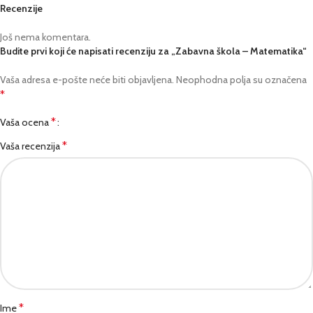
Recenzije
Još nema komentara.
Budite prvi koji će napisati recenziju za „Zabavna škola – Matematika“
Vaša adresa e-pošte neće biti objavljena.
Neophodna polja su označena
*
*
Vaša ocena
*
Vaša recenzija
*
Ime