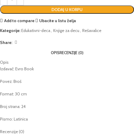
DODAJ U KORPU
Add to compare
Ubacite u listu želja
Kategorije:
Edukativni-deca
,
Knjige za decu
,
Rešavalice
Share:
OPIS
RECENZIJE (0)
Opis
Izdavač: Evro Book
Povez: Broš
Format: 30 cm
Broj strana: 24
Pismo: Latinica
Recenzije (0)