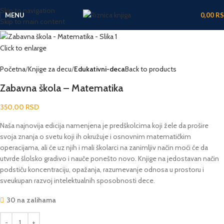
Skip to navigation
MENU
0,00
R
Skip to main content
Click to enlarge
Početna
Knjige za decu
Edukativni-deca
Back to products
Zabavna škola – Matematika
350,00
RSD
Naša najnovija edicija namenjena je predškolcima koji žele da prošire
svoja znanja o svetu koji ih okružuje i osnovnim matematičkim
operacijama, ali će uz njih i mali školarci na zanimljiv način moći će da
utvrde šlolsko gradivo i nauče ponešto novo. Knjige na jedostavan način
podstiču koncentraciju, opažanja, razumevanje odnosa u prostoru i
sveukupan razvoj intelektualnih sposobnosti dece.
30 na zalihama