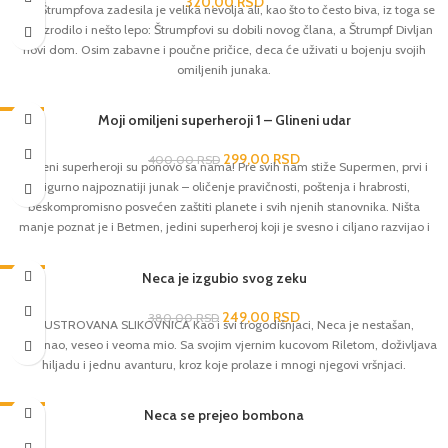
320,00
RSD
Selo Štrumpfova zadesila je velika nevolja ali, kao što to često biva, iz toga se
ipak izrodilo i nešto lepo: Štrumpfovi su dobili novog člana, a Štrumpf Divljan
novi dom. Osim zabavne i poučne pričice, deca će uživati u bojenju svojih
omiljenih junaka.
-25%
Moji omiljeni superheroji 1 – Glineni udar
299,00
RSD
400,00
RSD
Čuveni superheroji su ponovo sa nama! Pre svih nam stiže Supermen, prvi i
sigurno najpoznatiji junak – oličenje pravičnosti, poštenja i hrabrosti,
beskompromisno posvećen zaštiti planete i svih njenih stanovnika. Ništa
manje poznat je i Betmen, jedini superheroj koji je svesno i ciljano razvijao i
usavršavao svoje sposobnosti, detektivske veštine, moćne spravice i vozila. U
večitoj borbi protiv zla pridružiće im se i junaci kao što su Zelena svetiljka,
-34%
Neca je izgubio svog zeku
Čudesna žena, Akvamen, Fleš, Žena-mačka i članovi prestižne Lige
pravednika… Uživajte! Broj strana: 42 Format: 20 × 27 Povez: Tvrdi Pismo:
249,00
RSD
380,00
RSD
ILUSTROVANA SLIKOVNICA Kao i svi trogodišnjaci, Neca je nestašan,
Ćirilica
radoznao, veseo i veoma mio. Sa svojim vjernim kucovom Riletom, doživljava
hiljadu i jednu avanturu, kroz koje prolaze i mnogi njegovi vršnjaci.
-34%
Neca se prejeo bombona