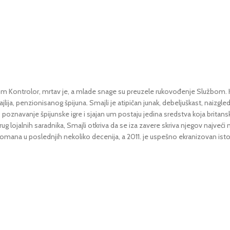
kom Kontrolor, mrtav je, a mlade snage su preuzele rukovođenje Službom. 
ija, penzionisanog špijuna. Smajli je atipičan junak, debeljuškast, naizgl
ko poznavanje špijunske igre i sjajan um postaju jedina sredstva koja brita
lojalnih saradnika, Smajli otkriva da se iza zavere skriva njegov najveći nep
skih romana u poslednjih nekoliko decenija, a 2011. je uspešno ekranizova