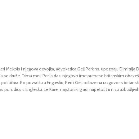
eri Mejkpis i njegova devojka, advokatica Gejl Perkins, upoznaju Dimitrij
 da se druže. Dima moli Perija da u njegovo ime prenese britanskim obaveš
političara. Po povratku u Englesku, Peri i Gejl odlaze na razgovor s britans
ovu porodicu u Englesku. Le Kare majstorski gradi napetost u nizu uzbudljivih