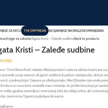
KNJIGE ZA DECU
THE EMPYREAN
AKCIJA
KNJIGE NA ENGLESKOM
KNJIŽARA
tna
Knjige za odrasle
Agata Kristi – Zaleđe sudbine
Back to products
ata Kristi – Zaleđe sudbine
,00
RSD
ens i Tomi Beresford, nekada
Mladi pustolovi
, sada su običan bračni par u p
 provedu svoju starost, ali igrom sudbine ili pukom slučajnošću, dok je sređ
nom), u jednoj knjizi Tjupens je otkrila poruku:
Meri Džordan nije umrla prir
fordovi uz novu kuću nasledili staru misteriju: ko je bila žena koja je nast
on toliko godina zanimljiva i onima koji žele da otkriju istinu, ali i onima koj
ocku, neumorna Tjupens pokušava da sazna.
 zalihama