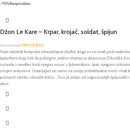
-75%
Rasprodato
Džon Le Kare – Krpar, krojač, soldat, špijun
199,00
RSD
800,00
RSD
Stari načelnik britanske obaveštajne službe, koga su svi znali pod nadim
špijunkom koja želi da pobegne, jedino rešenje je da pozovu Džordža Smajl
ostavila i naveliko troši njegov novac s ljubavnikom. Ipak, njegovo istins
svojim redovima. Oslanjajući se samo na svoje intelektualne moći i mali krug 
postaviti zamku i uhvatiti krticu... Ovo je jedan od najpoznatijih špijun
ulozi.