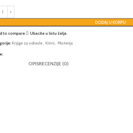
DODAJ U KORPU
d to compare
Ubacite u listu želja
gorije:
Knjige za odrasle
,
Krimi
,
Misterija
e:
OPIS
RECENZIJE (0)