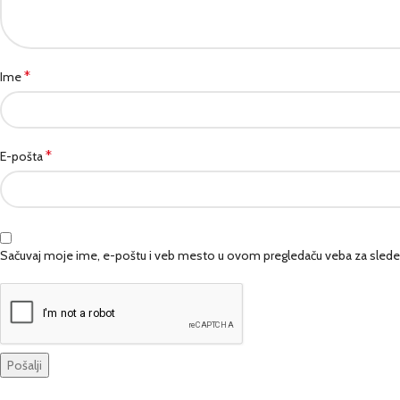
*
Ime
*
E-pošta
Sačuvaj moje ime, e-poštu i veb mesto u ovom pregledaču veba za slede