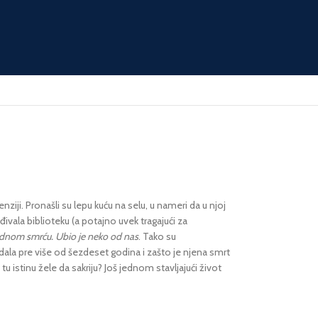
enziji. Pronašli su lepu kuću na selu, u nameri da u njoj
ivala biblioteku (a potajno uvek tragajući za
odnom smrću. Ubio je neko od nas
. Tako su
radala pre više od šezdeset godina i zašto je njena smrt
i tu istinu žele da sakriju? Još jednom stavljajući život