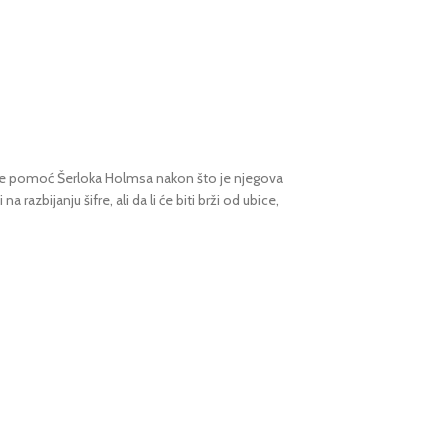
io je pomoć Šerloka Holmsa nakon što je njegova
azbijanju šifre, ali da li će biti brži od ubice,