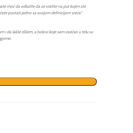
ate moć da odlučite da se vratite na put kojim ste
ete postati jedno sa svojom definicijom sreće.“
 i da lakše dišem, a bolovi koje sam osećao u telu su
rugome.