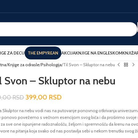
IGE ZA DECU
THE EMPYREAN
AKCIJA
KNJIGE NA ENGLESKOM
KNJIŽA
tna
Knjige za odrasle
Psihologija
Til Svon – Skluptor na nebu
l Svon – Skluptor na nebu
399,00
RSD
0,00
RSD
ga Skulptor na nebu vodi nas na putovanje ponovnog otkrivanja univerzuma
e ponovo povežemo s večnom esencijom svog bića i da proširimo svoje sh
o za sve one ispunjene radoznalošću, željom i spremnošću da krenu na ovo 
vore na pitanja koja svako od nas postavlja sebi u nekom trenutku svog ž