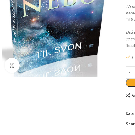
„Vi n
namer
Til 
Dok s
se sm
Read
3
Click to enlarge
A
Kate
Shar