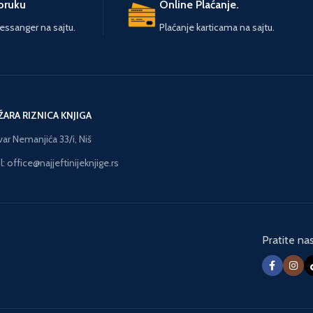
poruku
Online Plaćanje.
UBERTETU jer te čeka
ELIKA PLJAČKA MOZGA!
ssanger na sajtu.
Plaćanje karticama na sajtu.
Najnovije, dosad
poznate informacije o
ogubnom uticaju droga
a mozak tinejdžera. Za
roditelje, nastavnike,
ŽARA RIZNICA KNJIGA
ođake, prijatelje, a pre
vega za njihovu decu.
var Nemanjića 33/i, Niš
izostavno i za one koji
: office@najjeftinijeknjige.rs
misle da znaju sve o
tome!
Pratite na