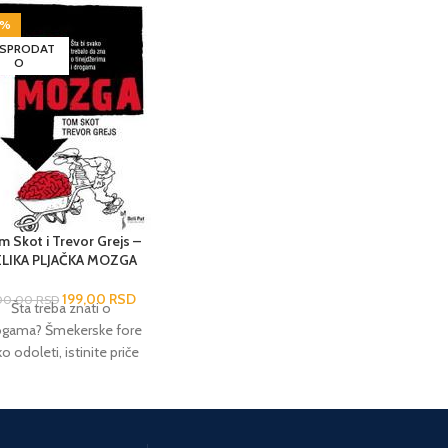
8%
SPRODAT
O
m Skot i Trevor Grejs –
ELIKA PLJAČKA MOZGA
199,00
RSD
00,00
RSD
Šta treba znati o
ogama? Šmekerske fore
o odoleti, istinite priče
ko (ne)preživeti, naučne
jenice kako prepoznati i
liminisati. NE PRILAZI
DROGAMA DOK SI U