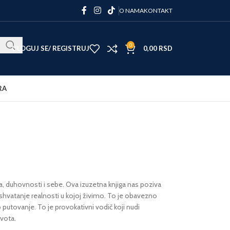
O NAMA
KONTAKT
0
ULOGUJ SE/ REGISTRUJ
0,00
RSD
RA
, duhovnosti i sebe. Ova izuzetna knjiga nas poziva
vatanje realnosti u kojoj živimo. To je obavezno
putovanje. To je provokativni vodič koji nudi
ivota.