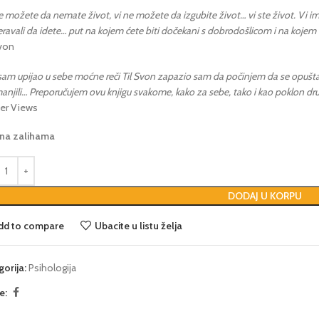
e možete da nemate život, vi ne možete da izgubite život… vi ste život. Vi im
avali da idete… put na kojem ćete biti dočekani s dobrodošlicom i na kojem ć
Svon
am upijao u sebe moćne reči Til Svon zapazio sam da počinjem da se opuštam
anjili… Preporučujem ovu knjigu svakome, kako za sebe, tako i kao poklon d
er Views
 na zalihama
DODAJ U KORPU
dd to compare
Ubacite u listu želja
gorija:
Psihologija
e: