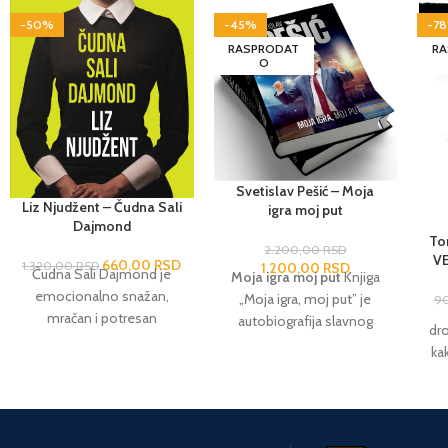
-50%
-45%
-7
RASPRODAT
RA
O
Svetislav Pešić – Moja
Liz Njudžent – Čudna Sali
igra moj put
Dajmond
To
2.200,00
RSD
V
660,00
RSD
1.320,00
RSD
1.200,00
RSD
Čudna Sali Dajmond je
Moja igra moj put
Knjiga
emocionalno snažan,
„Moja igra, moj put” je
9
mračan i potresan
autobiografija slavnog
dr
psihološki triler koji donosi
košarkaškog trenera koji je
kak
priču o ženi odrasloj u
svoju ljubav prema sportu,
ka
potpunoj izolaciji, pod
predanost i uspeh
čin
strogim nadzorom
krunisao svetskim zlatom.
e
roditelja psihijatara. Kada
Ali, ovo nije samo